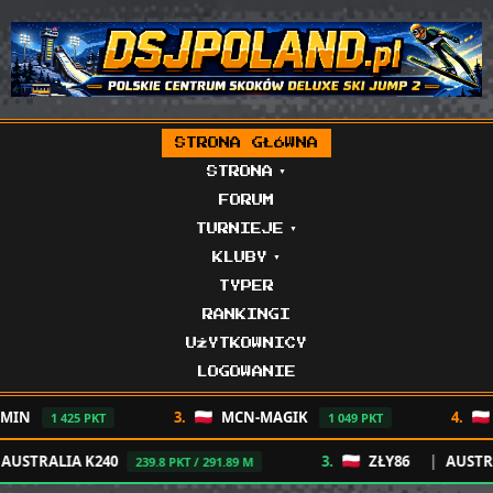
STRONA GŁÓWNA
STRONA
▼
FORUM
TURNIEJE
▼
KLUBY
▼
TYPER
RANKINGI
UŻYTKOWNICY
LOGOWANIE
3.
MCN-MAGIK
4.
ZIMOL
1 425 PKT
1 049 PKT
40
3.
ZŁY86
|
AUSTRALIA K240
239.8 PKT / 291.89 M
239