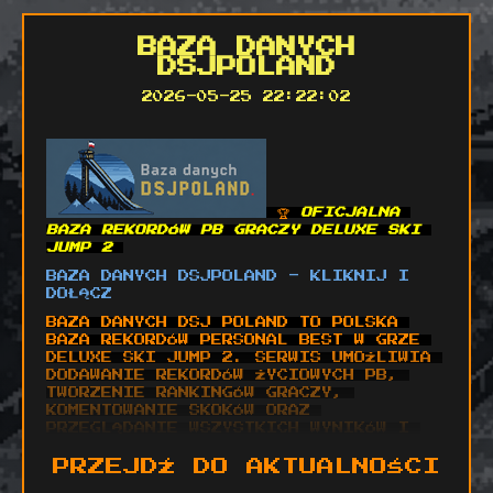
BAZA DANYCH
DSJPOLAND
2026-05-25 22:22:02
 🏆 
OFICJALNA 
BAZA REKORDÓW PB GRACZY DELUXE SKI 
JUMP 2 
BAZA DANYCH DSJPOLAND - KLIKNIJ I 
DOŁĄCZ
BAZA DANYCH DSJ POLAND TO POLSKA 
BAZA REKORDÓW PERSONAL BEST W GRZE 
DELUXE SKI JUMP 2. SERWIS UMOŻLIWIA 
DODAWANIE REKORDÓW ŻYCIOWYCH PB, 
TWORZENIE RANKINGÓW GRACZY, 
KOMENTOWANIE SKOKÓW ORAZ 
PRZEGLĄDANIE WSZYSTKICH WYNIKÓW I 
STATYSTYK DSJ2. DOŁĄCZ DO 
SPOŁECZNOŚCI FANÓW DELUXE SKI JUMP 2 
PRZEJDŹ DO AKTUALNOŚCI
I RYWALIZUJ Z NAJLEPSZYMI 